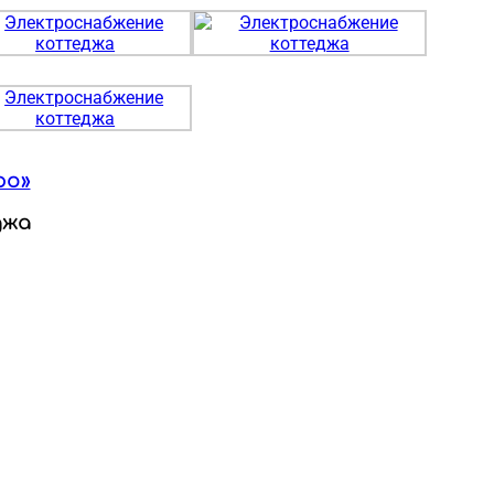
ро»
джа