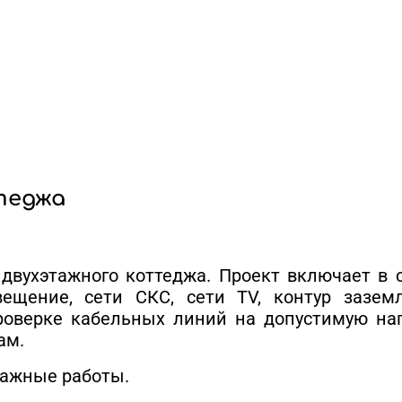
теджа
двухэтажного коттеджа. Проект включает в с
вещение, сети СКС, сети TV, контур зазе
оверке кабельных линий на допустимую наг
ам.
тажные работы.