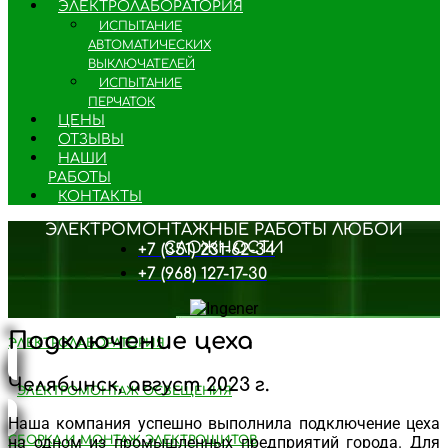
ЭЛЕКТРОЛАБОРАТОРИЯ
ИСПЫТАНИЕ
АВТОМАТИЧЕСКИХ
ВЫКЛЮЧАТЕЛЕЙ
ИСПЫТАНИЕ
ПЕРЧАТОК
ЦЕНЫ
ОТЗЫВЫ
НАШИ
РАБОТЫ
КОНТАКТЫ
ЭЛЕКТРОМОНТАЖНЫЕ РАБОТЫ ЛЮБОЙ
СЛОЖНОСТИ
+7 (351) 231-62-34
+7 (968) 127-17-30
Подключение цеха
ЭЛЕКТРОЛАБОРАТОРИЯ
Челябинск, август 2023 г.
ЭЛЕКТРОМОНТАЖ ОСВЕЩЕНИЯ
Наша компания успешно выполнила подключение цеха
на одном из промышленных предприятий города. Для
СБОРКА И МОНТАЖ ЭЛЕКТРОЩИТОВ