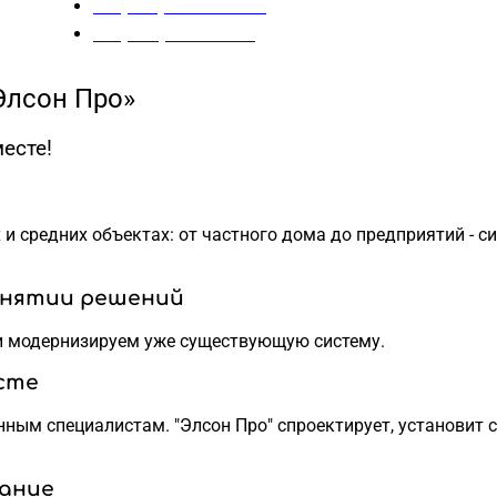
+7 (351) 231-62-34
+7 (968) 127-17-30
Элсон Про»
есте!
средних объектах: от частного дома до предприятий - си
инятии решений
и модернизируем уже существующую систему.
есте
ным специалистам. "Элсон Про" спроектирует, установит 
ание