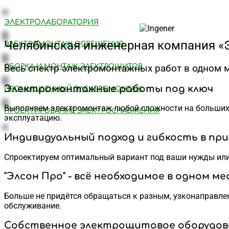
ЭЛЕКТРОЛАБОРАТОРИЯ
Челябинская инженерная компания «
ЭЛЕКТРОМОНТАЖ ОСВЕЩЕНИЯ
Весь спектр электромонтажных работ в одном м
СБОРКА И МОНТАЖ ЭЛЕКТРОЩИТОВ
Электромонтажные работы под ключ
ПРОМЫШЛЕННЫЙ ЭЛЕКТРОМОНТАЖ
Выполняем электромонтаж любой сложности на больших и 
ПРОЕКТИРОВАНИЕ ЭЛЕКТРОСНАБЖЕНИЯ
эксплуатацию.
Индивидуальный подход и гибкость в пр
Спроектируем оптимальный вариант под ваши нужды ил
"Элсон Про" - всё необходимое в одном м
Больше не придётся обращаться к разным, узконаправлен
обслуживание.
Собственное электрощитовое оборудов