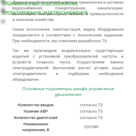
Данные изделия находят широкое применение в системах
ПРОМЫШЛЕННЫЙ ЭЛЕКТРОМОНТАЖ
водоснабжения, пожаротушения, канализации,
ПРОЕКТИРОВАНИЕ ЭЛЕКТРОСНАБЖЕНИЯ
вентиляции, компрессорной технике. В промышленности
и сельском хозяйстве.
Схема исполнения, комплектация, марка оборудования
определяются в соответствие с техническим заданием.
При необходимости, мы помогаем разработать ТЗ.
Так же производим модернизацию существующих
изделий с установкой преобразователей частоты и
устройств плавного пуска. Осуществляем замену
электродвигателей. Выполняем расчет уставок защит
электродвигателя и подбираем необходимое
оборудование.
Основные параметры шкафа управления
двигателем
Количество вводов
согласно ТЗ
Наличие АВР
согласно ТЗ
Количество двигателей
согласно ТЗ
Номинальное
220/380
напряжение, В