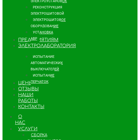
ЭЛЕКТРОУСТАНОВОК
РЕКОНСТРУКЦИЯ
ЭЛЕКТРОЩИТОВОЙ
ЭЛЕКТРОЩИТОВОЕ
ОБОРУДОВАНИЕ
УСТАНОВКА
АВР
ПРЕДПРИЯТИЯМ
ЭЛЕКТРОЛАБОРАТОРИЯ
ИСПЫТАНИЕ
АВТОМАТИЧЕСКИХ
ВЫКЛЮЧАТЕЛЕЙ
ИСПЫТАНИЕ
ПЕРЧАТОК
ЦЕНЫ
ОТЗЫВЫ
НАШИ
РАБОТЫ
КОНТАКТЫ
О
НАС
УСЛУГИ
СБОРКА